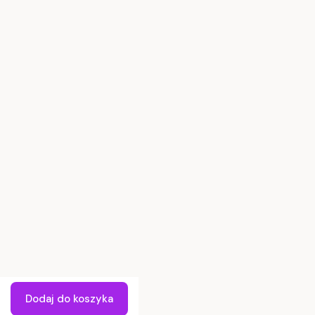
Formy płatności
Czas i koszty dostawy
Czas realizacji zamówienia
Informacje
Polityka prywatności
Regulamin
Zwroty i reklamacje
Kupuj taniej!
Sprzedaż hurtowa
Dodaj do koszyka
Pozostała oferta hurtowa