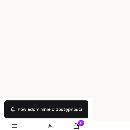
Czas i koszty dostawy
Czas realizacji zamówienia
Informacje
Polityka prywatności
Regulamin
Zwroty i reklamacje
Kupuj taniej!
Sprzedaż hurtowa
Powiadom mnie o dostępności
Pozostała oferta hurtowa
Produkty w koszyku: 0. Zobac
Sklep internetowy
Shoper Premium