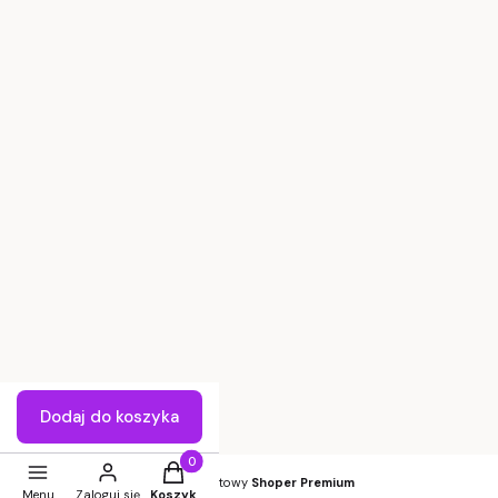
Czas i koszty dostawy
Czas realizacji zamówienia
Informacje
Polityka prywatności
Regulamin
Zwroty i reklamacje
Kupuj taniej!
Sprzedaż hurtowa
Dodaj do koszyka
Pozostała oferta hurtowa
Produkty w koszyku: 0. Zobacz szczegóły
Sklep internetowy
Shoper Premium
Menu
Zaloguj się
Koszyk